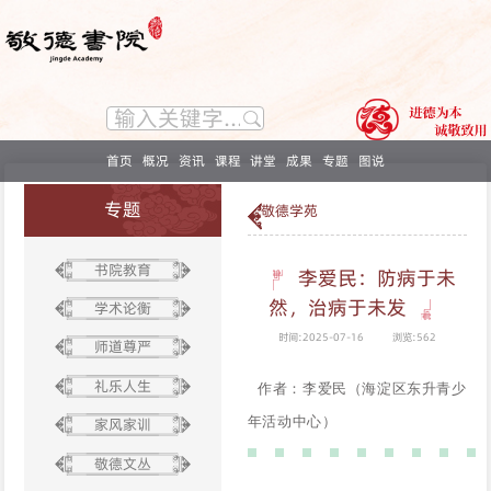
首页
概况
资讯
课程
讲堂
成果
专题
图说
专题
敬德学苑
书院教育
李爱民：防病于未
然，治病于未发
学术论衡
时间:2025-07-16
浏览:562
师道尊严
礼乐人生
作者：李爱民（海淀区东升青少
年活动中心）
家风家训
敬德文丛