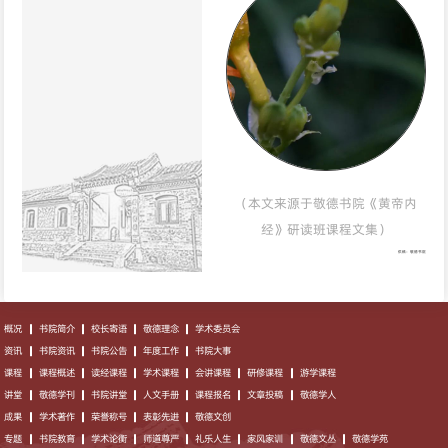
（本文来源于敬德书院《黄帝内
经》研读班课程文集）
供稿：敬德书院
概况
书院简介
校长寄语
敬德理念
学术委员会
资讯
书院资讯
书院公告
年度工作
书院大事
课程
课程概述
读经课程
学术课程
会讲课程
研修课程
游学课程
讲堂
敬德学刊
书院讲堂
人文手册
课程报名
文章投稿
敬德学人
成果
学术著作
荣誉称号
表彰先进
敬德文创
专题
书院教育
学术论衡
师道尊严
礼乐人生
家风家训
敬德文丛
敬德学苑