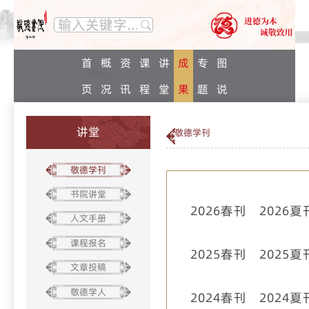
首
概
资
课
讲
成
专
图
页
况
讯
程
堂
果
题
说
讲堂
敬德学刊
敬德学刊
书院讲堂
2026春刊
2026夏
人文手册
课程报名
2025春刊
2025夏
文章投稿
敬德学人
2024春刊
2024夏