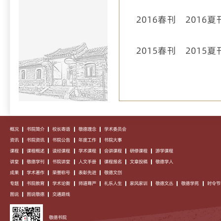
2016春刊
2016夏
2015春刊
2015夏
概况
书院简介
校长寄语
敬德理念
学术委员会
资讯
书院资讯
书院公告
年度工作
书院大事
课程
课程概述
读经课程
学术课程
会讲课程
研修课程
游学课程
讲堂
敬德学刊
书院讲堂
人文手册
课程报名
文章投稿
敬德学人
成果
学术著作
荣誉称号
表彰先进
敬德文创
专题
书院教育
学术论衡
师道尊严
礼乐人生
家风家训
敬德文丛
敬德学苑
时令节
图说
图说敬德
交通路线
敬德书院